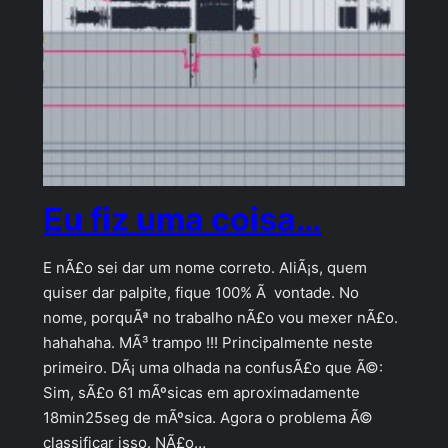
Eu fiz uma coisa…
E nÃ£o sei dar um nome correto. AliÃ¡s, quem
quiser dar palpite, fique 100% Ã vontade. No
nome, porquÃª no trabalho nÃ£o vou mexer nÃ£o.
hahahaha. MÃ³ trampo !!! Principalmente neste
primeiro. DÃ¡ uma olhada na confusÃ£o que Ã©:
Sim, sÃ£o 61 mÃºsicas em aproximadamente
18min25seg de mÃºsica. Agora o problema Ã©
classificar isso. NÃ£o…