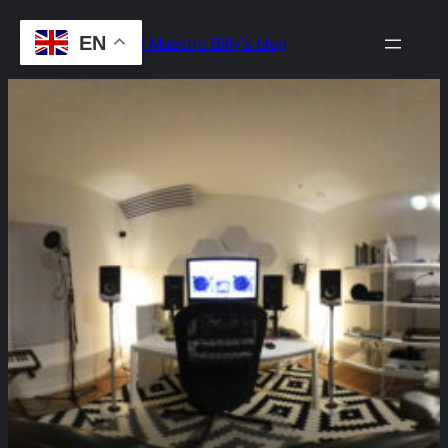
Skip
EN
Drop the Beat! Maestro Billy's blog
to
content