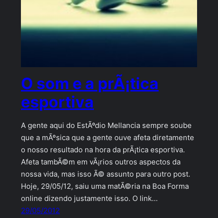
O som e a prÃ¡tica
esportiva
A gente aqui do EstÃºdio Mellancia sempre soube
que a mÃºsica que a gente ouve afeta diretamente
o nosso resultado na hora da prÃ¡tica esportiva.
Afeta tambÃ©m em vÃ¡rios outros aspectos da
nossa vida, mas isso Ã© assunto para outro post.
Hoje, 29/05/12, saiu uma matÃ©ria na Boa Forma
online dizendo justamente isso. O link…
29/05/2012