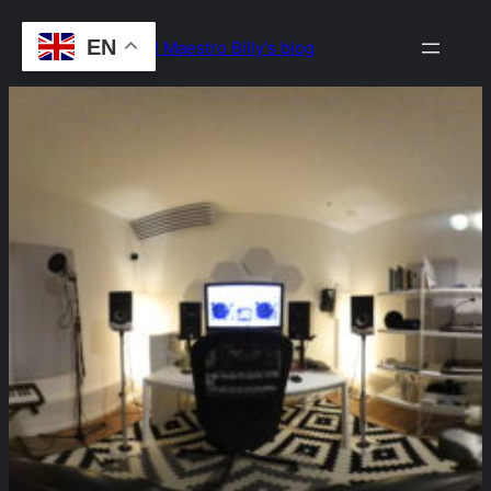
Skip
EN
Drop the Beat! Maestro Billy's blog
to
content