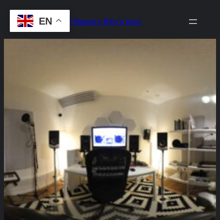
Skip
EN
Drop the Beat! Maestro Billy's blog
to
content