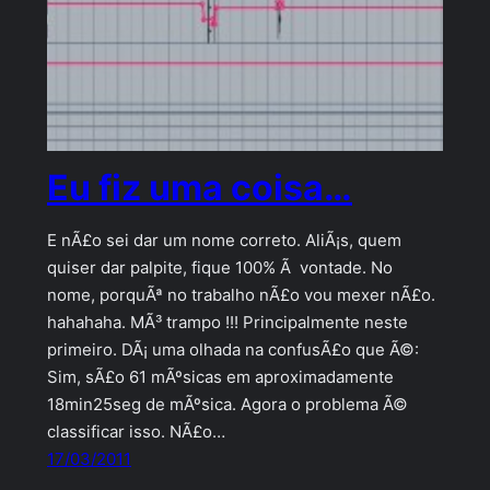
Eu fiz uma coisa…
E nÃ£o sei dar um nome correto. AliÃ¡s, quem
quiser dar palpite, fique 100% Ã vontade. No
nome, porquÃª no trabalho nÃ£o vou mexer nÃ£o.
hahahaha. MÃ³ trampo !!! Principalmente neste
primeiro. DÃ¡ uma olhada na confusÃ£o que Ã©:
Sim, sÃ£o 61 mÃºsicas em aproximadamente
18min25seg de mÃºsica. Agora o problema Ã©
classificar isso. NÃ£o…
17/03/2011