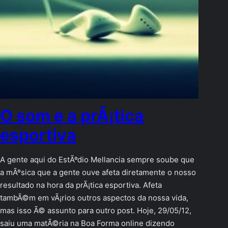
O som e a prÃ¡tica
esportiva
A gente aqui do EstÃºdio Mellancia sempre soube que
a mÃºsica que a gente ouve afeta diretamente o nosso
resultado na hora da prÃ¡tica esportiva. Afeta
tambÃ©m em vÃ¡rios outros aspectos da nossa vida,
mas isso Ã© assunto para outro post. Hoje, 29/05/12,
saiu uma matÃ©ria na Boa Forma online dizendo