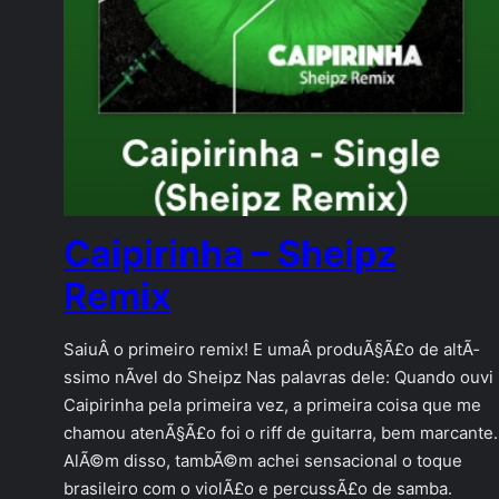
Caipirinha – Sheipz
Remix
SaiuÂ o primeiro remix! E umaÂ produÃ§Ã£o de altÃ­
ssimo nÃ­vel do Sheipz Nas palavras dele: Quando ouvi
Caipirinha pela primeira vez, a primeira coisa que me
chamou atenÃ§Ã£o foi o riff de guitarra, bem marcante.
AlÃ©m disso, tambÃ©m achei sensacional o toque
brasileiro com o violÃ£o e percussÃ£o de samba.