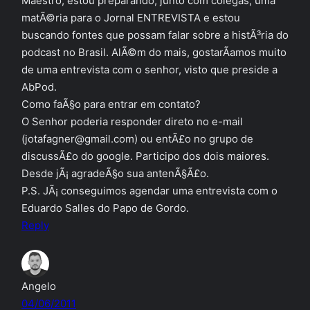
Maestro, estou preparando, junto com colegas, uma
matÃ©ria para o Jornal ENTREVISTA e estou
buscando fontes que possam falar sobre a histÃ³ria do
podcast no Brasil. AlÃ©m do mais, gostarÃ­amos muito
de uma entrevista com o senhor, visto que preside a
AbPod.
Como faÃ§o para entrar em contato?
O Senhor poderia responder direto no e-mail
(jotafagner@gmail.com) ou entÃ£o no grupo de
discussÃ£o do google. Participo dos dois maiores.
Desde jÃ¡ agradeÃ§o sua antenÃ§Ã£o.
P.S. JÃ¡ conseguimos agendar uma entrevista com o
Eduardo Salles do Papo de Gordo.
Reply
Angelo
04/06/2011