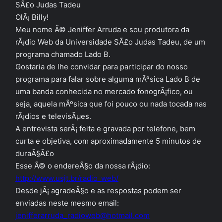
SÃ£o Judas Tadeu
OlÃ¡ Billy!
Meu nome Ã© Jeniffer Arruda e sou produtora da
rÃ¡dio Web da Universidade SÃ£o Judas Tadeu, de um
programa chamado Lado B.
Gostaria de lhe convidar para participar do nosso
programa para falar sobre alguma mÃºsica Lado B de
uma banda conhecida no mercado fonogrÃ¡fico, ou
seja, aquela mÃºsica que foi pouco ou nada tocada nas
rÃ¡dios e televisÃµes.
A entrevista serÃ¡ feita e gravada por telefone, bem
curta e objetiva, com aproximadamente 5 minutos de
duraÃ§Ã£o
Esse Ã© o endereÃ§o da nossa rÃ¡dio:
http://www.usjt.br/radio_web/
Desde jÃ¡ agradeÃ§o e as respostas podem ser
enviadas neste mesmo email:
jenifferarruda_radioweb@hotmail.com