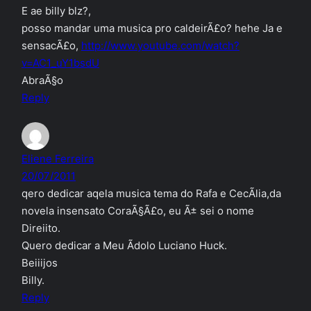
E ae billy blz?,
posso mandar uma musica pro caldeirÃ£o? hehe Ja e
sensacÃ£o,
http://www.youtube.com/watch?
v=AC1_uY1bsdU
AbraÃ§o
Reply
Eliene Ferreira
20/07/2011
qero dedicar aqela musica tema do Rafa e CecÃ­lia,da
novela insensato CoraÃ§Ã£o, eu Ã± sei o nome
Direiito.
Quero dedicar a Meu Ãdolo Luciano Huck.
Beiiijos
Billy.
Reply