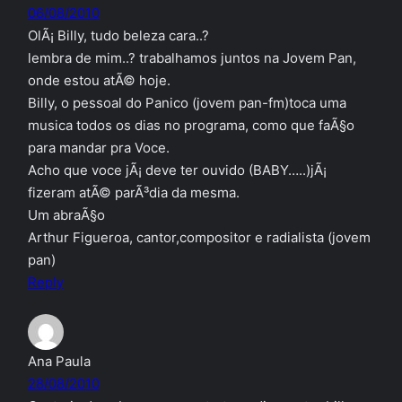
06/08/2010
OlÃ¡ Billy, tudo beleza cara..?
lembra de mim..? trabalhamos juntos na Jovem Pan,
onde estou atÃ© hoje.
Billy, o pessoal do Panico (jovem pan-fm)toca uma
musica todos os dias no programa, como que faÃ§o
para mandar pra Voce.
Acho que voce jÃ¡ deve ter ouvido (BABY…..)jÃ¡
fizeram atÃ© parÃ³dia da mesma.
Um abraÃ§o
Arthur Figueroa, cantor,compositor e radialista (jovem
pan)
Reply
Ana Paula
28/08/2010