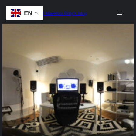
Skip
EN
Drop the Beat! Maestro Billy's blog
to
content