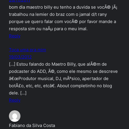
bom dia maestro billy eu tenho a duvida se vocÃ© jÃ¡
trabalhou na lemier do braz com o jamal d/t rany
porque ue quero falar com vocÃ© por favor mande a
resposta sim ou naÃµ para o meu imal.
Reply
Toca uma pra mim
19/03/2012
[…] Estou falando do Maetro Billy, que alÃ©m de
podcaster do ADD, Ã©, como ele mesmo se descreve
â€œProdutor musical, DJ, mÃºsico, apertador de
botÃ£o, etc, etc, etcâ€. About completinho no blog
dele. […]
Reply
Fabiano da Silva Costa