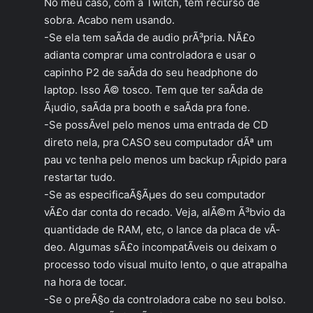
No meu caso, com a Twitch, tem recurso de
sobra. Acabo nem usando.
-Se ela tem saÃ­da de audio prÃ³pria. NÃ£o
adianta comprar uma controladora e usar o
capinho P2 de saÃ­da do seu headphone do
laptop. Isso Ã© tosco. Tem que ter saÃ­da de
Ã¡udio, saÃ­da pra booth e saÃ­da pra fone.
-Se possÃ­vel pelo menos uma entrada de CD
direto nela, pra CASO seu computador dÃª um
pau vc tenha pelo menos um backup rÃ¡pido para
restartar tudo.
-Se as especificaÃ§Ãµes do seu computador
vÃ£o dar conta do recado. Veja, alÃ©m Ã³bvio da
quantidade de RAM, etc, o lance da placa de vÃ­
deo. Algumas sÃ£o incompatÃ­veis ou deixam o
processo todo visual muito lento, o que atrapalha
na hora de tocar.
-Se o preÃ§o da controladora cabe no seu bolso.